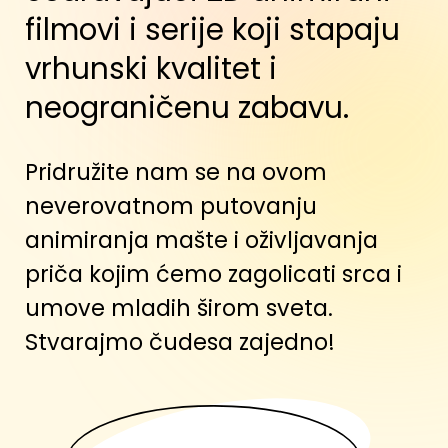
Naše usluge
Zavirite u naše
projekte