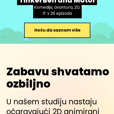
Tin­ker­Ben and Motor
Komedija, avantura, 2D,
11’ x 26 epizoda
Zabavu shvatamo
ozbiljno
Hoću da saznam više
U našem studiju nastaju
očaravajući 2D animirani
filmovi i serije koji stapaju
vrhunski kvalitet i
neograničenu zabavu.
Pridružite nam se na ovom
neverovatnom putovanju
animiranja mašte i oživljavanja
priča kojim ćemo zagolicati srca i
umove mladih širom sveta.
Stvarajmo čudesa zajedno!