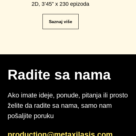
2D, 3’45” x 230 epizoda
Saznaj više