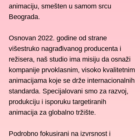
režisera, naš studio ima misiju da osnaži
kompanije prvoklasnim, visoko kvalitetnim
animacijama koje se drže internacionalnih
standarda. Specijalovani smo za razvoj,
produkciju i isporuku targetiranih
animacija za globalno tržište.
Podrobno fokusirani na izvrsnost i
kreativnost, oživljavamo neodoljive priče
kroz animacije i očaravamo publiku širom
sveta. Naša posvećenost isporučivanju
animacija koje prevazilaze očekivanja
izdvaja nas kao partnera od poverenja u
očima kompanija koje nastoje da izvrše
značajan uticaj na večito promenljivi svet
animacije.
U našem studiju nastaju očaravajući 2D
animirani filmovi i serije koji stapaju