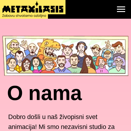
O nama
Dobro došli u naš živopisni svet
animacija! Mi smo nezavisni studio za
animaciju, smešten u samom srcu
Beograda.
Osnovan 2022. godine od strane
višestruko nagrađivanog producenta i