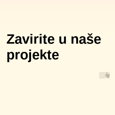
Radite sa nama
Ako imate ideje, ponude, pitanja ili prosto
želite da radite sa nama, samo nam
pošaljite poruku
production@metaxilasis.com