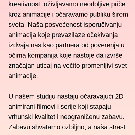
vrhunski kvalitet i neograničenu zabavu.
Zabavu shvatamo ozbiljno, a naša strast
za pričanjem priča pokreće svaki projekat
u koji se upustimo.
Pridružite nam se na ovom neverovatnom
putovanju animiranja mašte i oživljavanja
priča kojim ćemo zagolicati srca i umove
mladih širom sveta. Stvarajmo čudesa
zajedno!