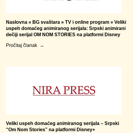
Naslovna » BG svaštara » TV i online program » Veliki
uspeh domaćeg animiranog serijala: Srpski animirani
dečiji serijal OM NOM STORIES na platformi Disney
Pročitaj članak
Veliki uspeh domaćeg animiranog serijala – Srpski
“Om Nom Stories” na platformi Disney+