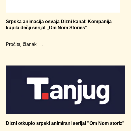
Srpska animacija osvaja Dizni kanal: Kompanija
kupila dečji serijal „Om Nom Stories“
Pročitaj članak
Dizni otkupio srpski animirani serijal "Om Nom storiz"