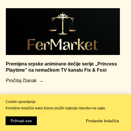
Premijera srpske animirane dečije serije „Princess
Playtime” na nemačkom TV kanalu Fix & Foxi
Pročitaj članak
Cookies managing
Cookie upravljanje
We use cookies to provide the best site experience.
Koristimo kolačiće kako bismo pružili najbolje iskustvo na sajtu.
Accept All
Prihvati sve
Postavke kolačića
Cookie Settings