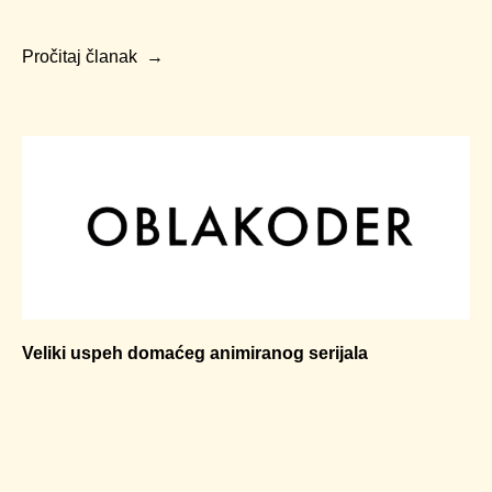
Pročitaj članak
Veliki uspeh domaćeg animiranog serijala