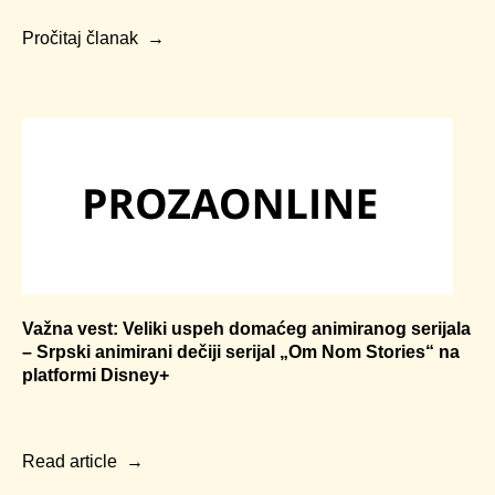
Pročitaj članak
Radite sa nama
Ako imate ideje, ponude, pitanja ili prosto
želite da radite sa nama, samo nam
Važna vest: Veliki uspeh domaćeg animiranog serijala
pošaljite poruku
– Srpski animirani dečiji serijal „Om Nom Stories“ na
platformi Disney+
production@metaxilasis.com
Read article