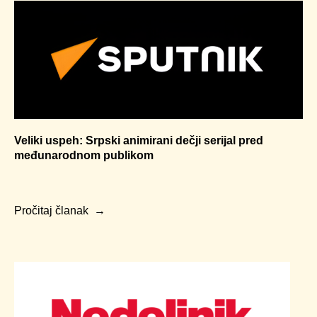
Veliki uspeh: Srpski animirani dečji serijal pred
međunarodnom publikom
Pročitaj članak